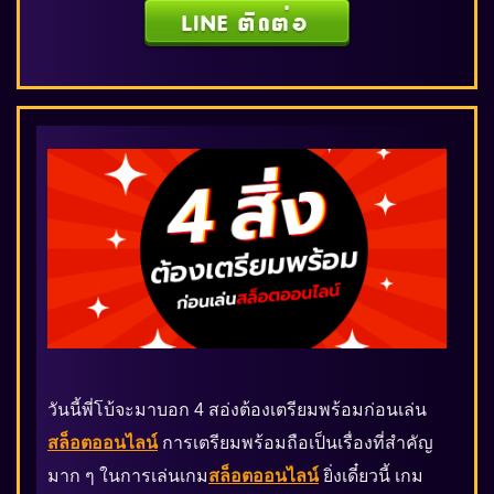
วันนี้พี่โบ้จะมาบอก 4 สอ่งต้องเตรียมพร้อมก่อนเล่น
สล็อตออนไลน์
การเตรียมพร้อมถือเป็นเรื่องที่สำคัญ
มาก ๆ ในการเล่นเกม
สล็อตออนไลน์
ยิ่งเดี๋ยวนี้ เกม