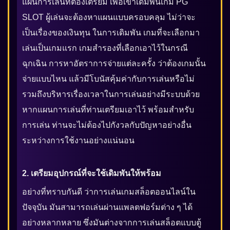
แผนการเล่นที่ต้องเตรียม เพื่อเข้าเดิมพันเกม PG
SLOT ผู้เล่นจะต้องหาแผนแบบครอบคลุม ไม่ว่าจะ
เป็นเรื่องของเงินทุน ในการเดิมพัน เกมที่จะเลือกมา
เล่นเป็นเกมแรก เกมสำรองที่เลือกเอาไว้ในกรณี
ฉุกเฉิน การหาอัตราการจ่ายแต่ละครั้ง ว่าต้องเกมนั้น
จ่ายแบบไหน แล้วมีโบนัสคุ้มค่ากับการเล่นหรือไม่
รวมถึงบริหารเรื่องเวลาในการเล่นอย่างมีระบบด้วย
หากแผนการเล่นที่ท่านเตรียมเอาไว้ พร้อมสำหรับ
การเล่น ท่านจะไม่ต้องไปกังวลกับปัญหาอย่างอื่น
ระหว่างการใช้งานอย่างแน่นอน
2. เตรียมอุปกรณ์ที่จะใช้เดิมพันให้พร้อม
อย่างที่ทราบกันดี ว่าการเล่นเกมสล็อตออนไลน์ใน
ปัจจุบัน มันสามารถเล่นผ่านแพลตฟอร์มต่าง ๆ ได้
อย่างหลากหลาย ซึ่งมันต่างจากการเล่นสล็อตแบบตู้