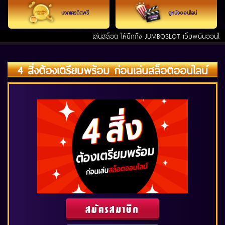
แจกเครดิตฟรี
ดูหนังออนไลน์
เล่นสล็อต ให้นึกถึง JUMBOSLOT เว็บพนันออนไลน์ ท
4 สิ่งต้องเตรียมพร้อม ก่อนเล่นสล็อตออนไลน์