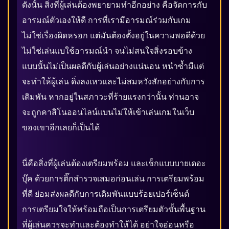
ดังนั้น สิ่งที่ผู้เล่นต้องพยายามทำอีกอย่าง คือจัดการกับ
อารมณ์ตัวเองให้ดี การที่เรามีอารมณ์ร่วมกับเกม
ไม่ใช่เรื่องผิดหรอก แต่มันต้องตั้งอยู่ในความพอดีด้วย
ไม่ใช่เล่นแบใช้อารมณ์นำ จนไม่สนใจสิ่งรอบข้าง
แบบนั้นไม่เป็นผลดีกับผู้เล่นอย่างแน่นอน หนำซ้ำมีแต่
จะทำให้ผู้เล่น ดิ่งลงเหวและไม่สมหวังสักอย่างกับการ
เดิมพัน หากอยู่ในสภาวะที่ร้ายแรงกว่านั้น ท่านอาจ
จะถูกคาสิโนออนไลน์แบนไม่ให้เข้าเล่นเกมในเว็บ
ของเขาอีกเลยก็เป็นได้
นี่คือสิ่งที่ผู้เล่นต้องเตรียมพร้อม และเช็กแบบบายเดอะ
บุ๊ค ด้วยการติ๊กสำรวจเสมอก่อนเล่น การเตรียมพร้อม
ที่ดี ย่อมส่งผลดีกับการเดิมพันแบบร้อยเปอร์เซ็นต์
การเตรียมใจให้พร้อมถือเป็นการเตรียมตัวขั้นพื้นฐาน
ที่ผู้เล่นควรจะทำและต้องทำให้ได้ อย่าใจอ่อนหรือ