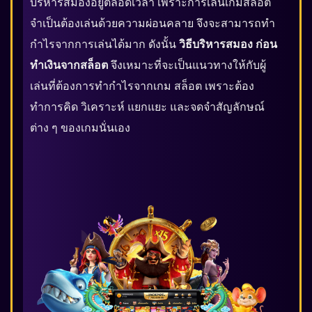
บริหารสมองอยู่ตลอดเวลา เพราะการเล่นเกมสล็อต
จำเป็นต้องเล่นด้วยความผ่อนคลาย จึงจะสามารถทำ
กำไรจากการเล่นได้มาก ดังนั้น
วิธีบริหารสมอง ก่อน
ทำเงินจากสล็อต
จึงเหมาะที่จะเป็นแนวทางให้กับผู้
เล่นที่ต้องการทำกำไรจากเกม สล็อต เพราะต้อง
ทำการคิด วิเคราะห์ แยกแยะ และจดจำสัญลักษณ์
ต่าง ๆ ของเกมนั่นเอง