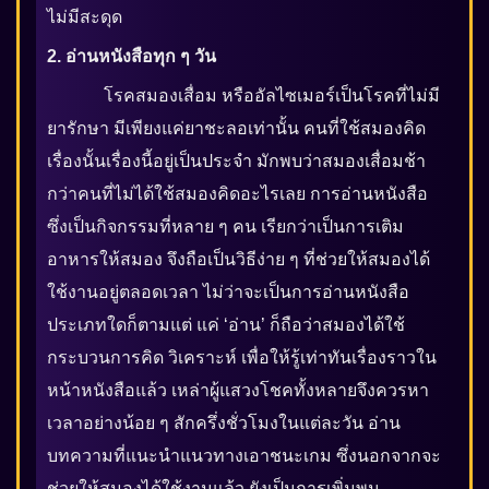
ไม่มีสะดุด
2. อ่านหนังสือทุก ๆ วัน
โรคสมองเสื่อม หรืออัลไซเมอร์เป็นโรคที่ไม่มี
ยารักษา มีเพียงแค่ยาชะลอเท่านั้น คนที่ใช้สมองคิด
เรื่องนั้นเรื่องนี้อยู่เป็นประจำ มักพบว่าสมองเสื่อมช้า
กว่าคนที่ไม่ได้ใช้สมองคิดอะไรเลย การอ่านหนังสือ
ซึ่งเป็นกิจกรรมที่หลาย ๆ คน เรียกว่าเป็นการเติม
อาหารให้สมอง จึงถือเป็นวิธีง่าย ๆ ที่ช่วยให้สมองได้
ใช้งานอยู่ตลอดเวลา ไม่ว่าจะเป็นการอ่านหนังสือ
ประเภทใดก็ตามแต่ แค่ ‘อ่าน’ ก็ถือว่าสมองได้ใช้
กระบวนการคิด วิเคราะห์ เพื่อให้รู้เท่าทันเรื่องราวใน
หน้าหนังสือแล้ว เหล่าผู้แสวงโชคทั้งหลายจึงควรหา
เวลาอย่างน้อย ๆ สักครึ่งชั่วโมงในแต่ละวัน อ่าน
บทความที่แนะนำแนวทางเอาชนะเกม ซึ่งนอกจากจะ
ช่วยให้สมองได้ใช้งานแล้ว ยังเป็นการเพิ่มพูน