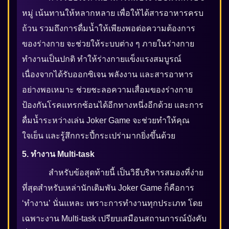
หมู่ เน้นทานให้หลากหลาย เพื่อให้ได้สารอาหารครบ
ถ้วน รวมถึงการดื่มน้ำให้เพียงพอต่อความต้องการ
ของร่างกาย จะช่วยให้ระบบต่าง ๆ ภายในร่างกาย
ทำงานเป็นปกติ ทำให้ร่างกายแข็งแรงสมบูรณ์
เนื่องจากได้รับออกซิเจน พลังงาน และสารอาหาร
อย่างพอเหมาะ ช่วยชะลอความเสื่อมของร่างกาย
ป้องกันโรคแทรกซ้อนได้อีกทางหนึ่งอีกด้วย และการ
ดื่มน้ำระหว่างเล่น Joker Game จะช่วยทำให้คุณ
ใจเย็น และรู้สึกกระปี้กระเปร่ามากยิ่งขึ้นด้วย
5. ทำงาน Multi-task
สำหรับข้อสุดท้ายนี้ เป็นวิธีบริหารสมองที่ง่าย
ที่สุดสำหรับเหล่านักเดิมพัน Joker Game ก็คือการ
‘ทำงาน’ นั่นแหละ เพราะการทำงานทุกประเภท โดย
เฉพาะงาน Multi-task เปรียบเสมือนสถานการณ์บังคับ