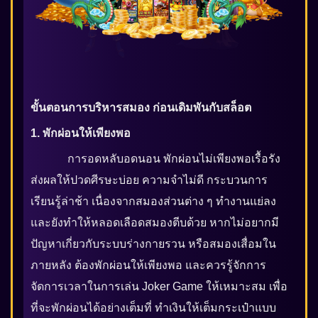
ขั้นตอนการบริหารสมอง ก่อนเดิมพันกับสล็อต
1. พักผ่อนให้เพียงพอ
การอดหลับอดนอน พักผ่อนไม่เพียงพอเรื้อรัง
ส่งผลให้ปวดศีรษะบ่อย ความจำไม่ดี กระบวนการ
เรียนรู้ล่าช้า เนื่องจากสมองส่วนต่าง ๆ ทำงานแย่ลง
และยังทำให้หลอดเลือดสมองตีบด้วย หากไม่อยากมี
ปัญหาเกี่ยวกับระบบร่างกายรวน หรือสมองเสื่อมใน
ภายหลัง ต้องพักผ่อนให้เพียงพอ และควรรู้จักการ
จัดการเวลาในการเล่น Joker Game ให้เหมาะสม เพื่อ
ที่จะพักผ่อนได้อย่างเต็มที่ ทำเงินให้เต็มกระเป๋าแบบ