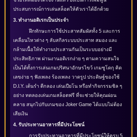
ประสบการณ์การเล่นสล็อตให้ตัวเราได้อีกด้วย
3. ทำงานอดิเรกเป็นประจำ
ฝึกทักษะการใช้ประสาทสัมผัสทั้ง 5 และการ
เคลื่อนไหวต่าง ๆ ลับสกิลระบบประสาท สมอง และ
กล้ามเนื้อให้ทำงานประสานกันเป็นระบบอย่างมี
ประสิทธิภาพ ผ่านงานอดิเรกง่าย ๆ ตามความสนใจ
เป็นได้ทั้งการเล่นเกมปริศนาอักษรไขว้ เกมซูโดกุ คิด
เลขง่าย ๆ ฟังเพลง ร้องเพลง วาดรูป ประดิษฐ์ของใช้
D.I.Y. เต้นรำ ตีกลอง เล่นเปียโน หรือทำกิจกรรมชิล ๆ
อย่าง ทดลองเล่นเกมสล็อตฟรี ที่จะช่วยให้คุณผ่อน
คลาย สนุกไปกับเกมของ Joker Game ได้แบบไม่ต้อง
เสียเงิน
4. รับประทานอาหารที่มีประโยชน์
การรับประทานอาหารที่มีประโยชน์ให้ครบ 5