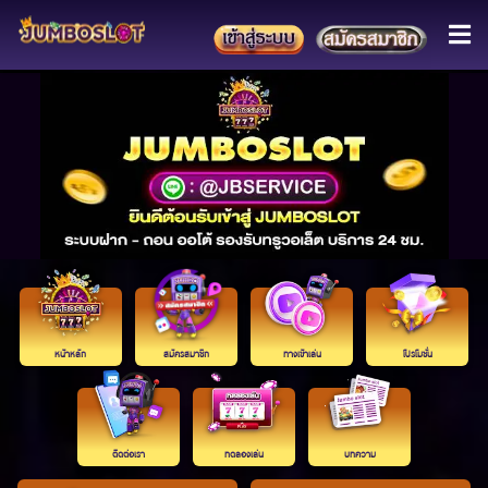
หน้าหลัก
สมัครสมาชิก
ทางเข้าเล่น
โปรโมชั่น
ติดต่อเรา
ทดลองเล่น
บทความ