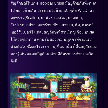
สัญลักษณ์ในเกม Tropical Crush มีอยู่ด้วยกันทั้งหมด
13 อย่างด้วยกัน ประกอบไปด้วยหลักๆคือ WILD, น้ำ
มะพร้าว(Scatter), มะม่วง, แตงโม, มะละกอ,
สับปะรด, กล้วย, มะพร้าว, พีช, เสาวรส, ส้ม, สตรอว์
เบอร์รี, เชอร์รี่ แต่ละสัญลักษณ์ส่วนใหญ่ ก็จะเป็นผล
ไม้สวยๆน่าทาน ตามธีมของเกม มีมูลค่าที่จ่ายแตก
ต่างกันไป ซึ่งอะไรจะปรากฎขึ้นมานั้น ก็ขึ้นอยู่กับดวง
ของผู้เล่น แต่ละสัญลักษณ์จะมีอัตราการจ่ายรางวัล
ดังนี้