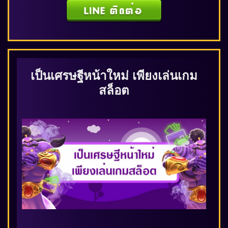
เป็นเศรษฐีหน้าใหม่ เพียงเล่นเกม
สล็อต