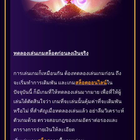
ทดลองเล่นเกมสล็อตก่อนลงเงินจริง
การเล่นเกมก็เหมือนกัน ต้องทดลองเล่นเกมก่อน ถึง
จะเริ่มทำการเดิมพัน และเกม
สล็อตออนไลน์
ใน
ปัจจุบันนี้ ก็มีเกมที่ให้ทดลองเล่นมากมาย เพื่อที่ให้ผู้
เล่นได้ตัดสินใจว่า เกมที่จะเล่นนั้นคุ้มค่าที่จะเดิมพัน
หรือไม่ ที่สำคัญเมื่อทดลองเล่นแล้ว อย่าลืมวิเคราะห์
ตัวเกมด้วย ตรวจสอบกฎของเกมอัตราต่อรองและ
ตารางการจ่ายเงินให้ละเอียด