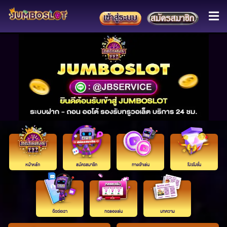
หน้าหลัก
สมัครสมาชิก
ทางเข้าเล่น
โปรโมชั่น
ติดต่อเรา
ทดลองเล่น
บทความ