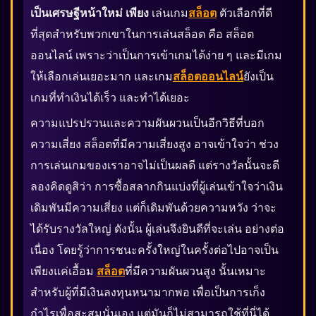
เป็นเศรษฐีหน้าใหม่ เพียง
เล่นเกม
สล็อต
ตัวเลือกที่ดี
ที่สุดสำหรับพวกเขาในการเล่นสล็อต คือ สล็อต
ออนไลน์ เพราะว่าเป็นการเข้าเกมได้ง่าย ๆ และมีเกม
ให้เลือกเล่นเยอะมาก และเกม
สล็อตออนไลน์
ยังเป็น
เกมที่ทำเงินได้เร็ว และทำได้เยอะ
ความแปรปรวนและความผันผวนเป็นอีกวิธีที่บอก
ความเสี่ยง สล็อตที่มีความเสี่ยงสูง อาจเข้าใจว่า ช่วง
การเล่นเกมของเราอาจไม่เป็นผลดี แต่รางวัลนั้นจะดี
ลองคิดดูสิว่า การซื้อสลากกินแบ่งที่ผู้เล่นเข้าใจว่าเงิน
เดิมพันมีความเสี่ยง แต่ก็เดิมพันด้วยความหวัง ว่าจะ
ได้รับรางวัลใหญ่ ดังนั้น ผู้เล่นจึงยินดีที่จะเล่น อย่างต่อ
เนื่อง โดยรู้ว่าการชนะครั้งใหญ่ในครั้งต่อไปอาจเป็น
เพียงแค่เอื้อม
สล็อต
ที่มีความผันผวนสูง นั้นเหมาะ
สำหรับผู้ที่มีเงินลงทุนหนามากพอ เพื่อเป็นการเก็ง
กำไรเพื่อสะสมนั่นเอง แต่มันก็ไม่สามารถใช้ที่นี่ได้