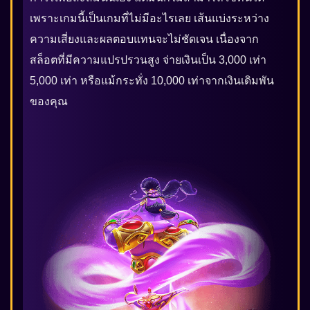
เพราะเกมนี้เป็นเกมที่ไม่มีอะไรเลย เส้นแบ่งระหว่าง
ความเสี่ยงและผลตอบแทนจะไม่ชัดเจน เนื่องจาก
สล็อตที่มีความแปรปรวนสูง จ่ายเงินเป็น 3,000 เท่า
5,000 เท่า หรือแม้กระทั่ง 10,000 เท่าจากเงินเดิมพัน
ของคุณ